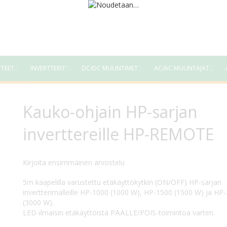
TTEET
INVERTTERIT
DC/DC MUUNTIMET
AC/AC MUUNTAJAT
Kauko-ohjain HP-sarjan
inverttereille HP-REMOTE
Kirjoita ensimmäinen arvostelu
5m kaapelilla varustettu etäkäyttökytkin (ON/OFF) HP-sarjan
invertterimalleille HP-1000 (1000 W), HP-1500 (1500 W) ja HP
(3000 W).
LED-ilmaisin etäkäyttöistä PÄÄLLE/POIS-toimintoa varten.