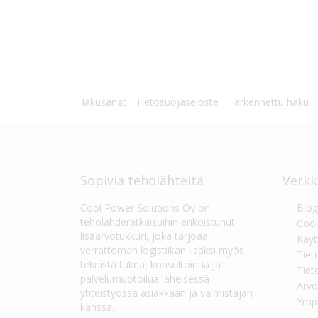
Hakusanat
Tietosuojaseloste
Tarkennettu haku
Sopivia teholähteitä
Verkk
Cool Power Solutions Oy on
Blog
teholähderatkaisuihin erikoistunut
Cool
lisäarvotukkuri, joka tarjoaa
Käyt
verrattoman logistiikan lisäksi myös
Tiet
teknistä tukea, konsultointia ja
Tiet
palvelumuotoilua läheisessä
Arvo
yhteistyössä asiakkaan ja valmistajan
Ympä
kanssa.