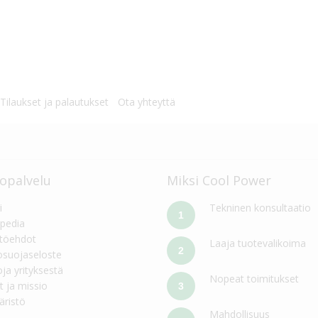
Tilaukset ja palautukset
Ota yhteyttä
opalvelu
Miksi Cool Power
i
Tekninen konsultaatio
1
pedia
töehdot
Laaja tuotevalikoima
2
osuojaseloste
oja yrityksestä
Nopeat toimitukset
t ja missio
3
ristö
Mahdollisuus