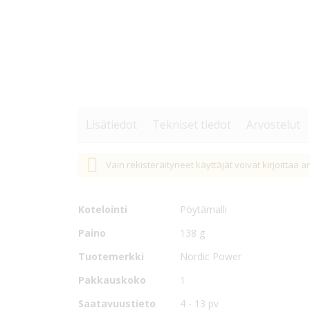
Lisätiedot
Tekniset tiedot
Arvostelut
Tekniset
HP-REMOTE on 5m kaapelilla varustettu etäkäyttöky
Nimike
HP-REMOTE
Vain rekisteräityneet käyttäjät voivat kirjoittaa a
tiedot
(1500 W) ja HP-3000 (3000 W).
Soveltuvuus
HP-1000, HP-1500 ja HP-3000 
LED-ilmaisin etäkäyttöistä PÄÄLLE/POIS-toimintoa 
Kotelointi
Pöytämalli
Paino
138 g
Tuotemerkki
Nordic Power
Pakkauskoko
1
Saatavuustieto
4 - 13 pv