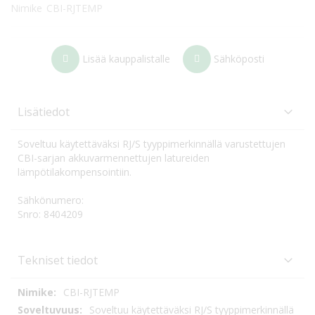
Nimike
CBI-RJTEMP
Lisää kauppalistalle
Sähköposti
Lisätiedot
Soveltuu käytettäväksi RJ/S tyyppimerkinnällä varustettujen
CBI-sarjan akkuvarmennettujen latureiden
lämpötilakompensointiin.
Sähkönumero:
Snro: 8404209
Tekniset tiedot
Tekniset
CBI-RJTEMP
tiedot
Soveltuu käytettäväksi RJ/S tyyppimerkinnällä