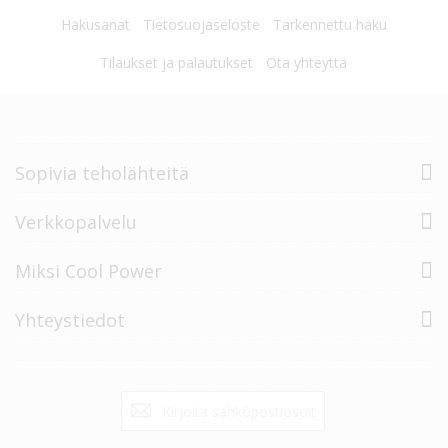
Hakusanat
Tietosuojaseloste
Tarkennettu haku
Tilaukset ja palautukset
Ota yhteyttä
Sopivia teholähteitä
Verkkopalvelu
Miksi Cool Power
Yhteystiedot
Tilaa
Tilaa
uutiskirje: