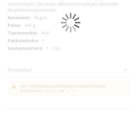
varustettujen CBI-sarjan akkuvarmennettujen latureiden
lämpötilakompensointiin.
Plug-in
400 g
Adel
1
1 - 3 pv
Arvostelut
Vain rekisteräityneet käyttäjät voivat kirjoittaa
arvosteluja.
Kirjaudu
tai
luo tili