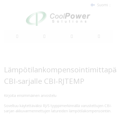
Suomi
Siirry
sisältöön
Siirry
Siirry
kuvagallerian
kuvagallerian
Lämpötilankompensointimittapä
loppuun
alkuun
CBI-sarjalle CBI-RJTEMP
Kirjoita ensimmäinen arvostelu
Soveltuu käytettäväksi RJ/S tyyppimerkinnällä varustettujen CBI-
sarjan akkuvarmennettujen latureiden lämpötilakompensointiin.