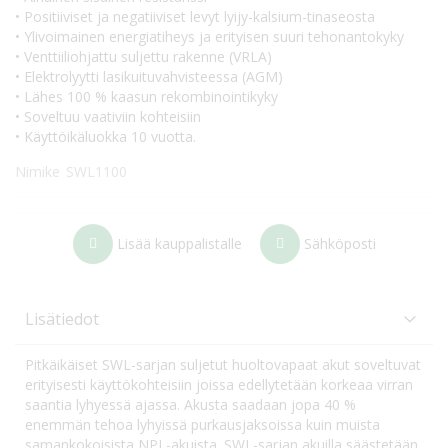
• Positiiviset ja negatiiviset levyt lyijy-kalsium-tinaseosta
• Ylivoimainen energiatiheys ja erityisen suuri tehonantokyky
• Venttiiliohjattu suljettu rakenne (VRLA)
• Elektrolyytti lasikuituvahvisteessa (AGM)
• Lähes 100 % kaasun rekombinointikyky
• Soveltuu vaativiin kohteisiin
• Käyttöikäluokka 10 vuotta.
Nimike
SWL1100
Lisää kauppalistalle
Sähköposti
Lisätiedot
Pitkäikäiset SWL-sarjan suljetut huoltovapaat akut soveltuvat
erityisesti käyttökohteisiin joissa edellytetään korkeaa virran
saantia lyhyessä ajassa. Akusta saadaan jopa 40 %
enemmän tehoa lyhyissä purkausjaksoissa kuin muista
samankokoisista NPL-akuista. SWL-sarjan akuilla säästetään