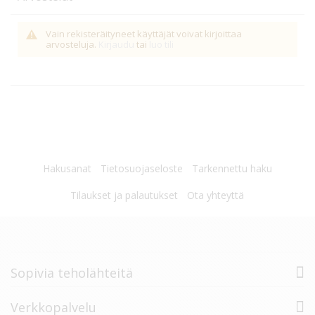
Vain rekisteräityneet käyttäjät voivat kirjoittaa
arvosteluja.
Kirjaudu
tai
luo tili
Hakusanat
Tietosuojaseloste
Tarkennettu haku
Tilaukset ja palautukset
Ota yhteyttä
Sopivia teholähteitä
Verkkopalvelu