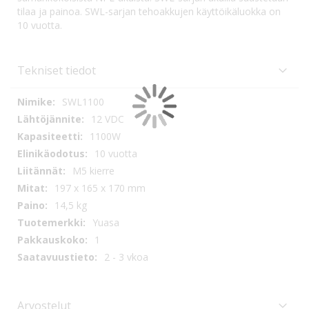
tilaa ja painoa. SWL-sarjan tehoakkujen käyttöikäluokka on
10 vuotta.
Tekniset tiedot
Tekniset
SWL1100
tiedot
12 VDC
1100W
10 vuotta
M5 kierre
197 x 165 x 170 mm
14,5 kg
Yuasa
1
2 - 3 vkoa
Arvostelut