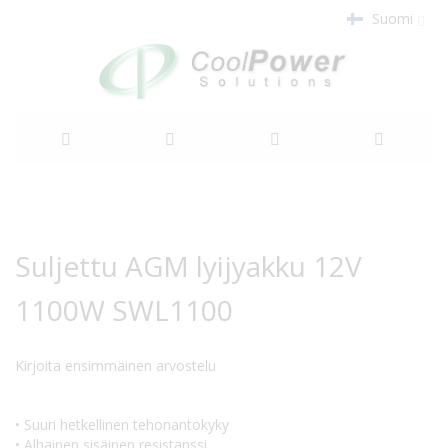
Suomi
Siirry
sisältöön
Siirry
Siirry
kuvagallerian
kuvagallerian
Suljettu AGM lyijyakku 12V
loppuun
alkuun
1100W SWL1100
Kirjoita ensimmäinen arvostelu
• Suuri hetkellinen tehonantokyky
• Alhainen sisäinen resistanssi