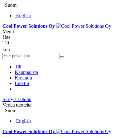
Suomi
English
Cool Power Solutions Oy
Menu
Hae
Tili
kori
Tili
Kauppalista
Kirjaudu
Luo tili
Siirry sisältöön
Vertaa tuotteita
Suomi
English
Cool Power Solutions Oy