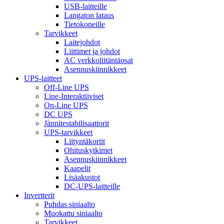
USB-laitteille
Langaton lataus
Tietokoneille
Tarvikkeet
Laitejohdot
Liittimet ja johdot
AC verkkoliitäntäosat
Asennuskiinnikkeet
UPS-laitteet
Off-Line UPS
Line-Interaktiiviset
On-Line UPS
DC UPS
Jännitestabilisaattorit
UPS-tarvikkeet
Liityntäkortit
Ohituskytkimet
Asennuskiinnikkeet
Kaapelit
Lisäakustot
DC-UPS-laitteille
Invertterit
Puhdas siniaalto
Muokattu siniaalto
Tarvikkeet