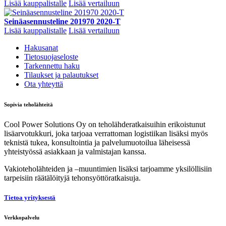
Lisää kauppalistalle
Lisää vertailuun
Seinäasennusteline 201970 2020-T
Lisää kauppalistalle
Lisää vertailuun
Hakusanat
Tietosuojaseloste
Tarkennettu haku
Tilaukset ja palautukset
Ota yhteyttä
Sopivia teholähteitä
Cool Power Solutions Oy on teholähderatkaisuihin erikoistunut
lisäarvotukkuri, joka tarjoaa verrattoman logistiikan lisäksi myös
teknistä tukea, konsultointia ja palvelumuotoilua läheisessä
yhteistyössä asiakkaan ja valmistajan kanssa.
Vakioteholähteiden ja –muuntimien lisäksi tarjoamme yksilöllisiin
tarpeisiin räätälöityjä tehonsyöttöratkaisuja.
Tietoa yrityksestä
Verkkopalvelu