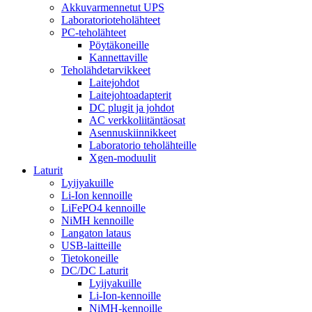
Akkuvarmennetut UPS
Laboratorioteholähteet
PC-teholähteet
Pöytäkoneille
Kannettaville
Teholähdetarvikkeet
Laitejohdot
Laitejohtoadapterit
DC plugit ja johdot
AC verkkoliitäntäosat
Asennuskiinnikkeet
Laboratorio teholähteille
Xgen-moduulit
Laturit
Lyijyakuille
Li-Ion kennoille
LiFePO4 kennoille
NiMH kennoille
Langaton lataus
USB-laitteille
Tietokoneille
DC/DC Laturit
Lyijyakuille
Li-Ion-kennoille
NiMH-kennoille