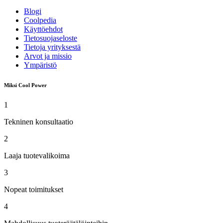
Blogi
Coolpedia
Käyttöehdot
Tietosuojaseloste
Tietoja yrityksestä
Arvot ja missio
Ympäristö
Miksi Cool Power
1
Tekninen konsultaatio
2
Laaja tuotevalikoima
3
Nopeat toimitukset
4