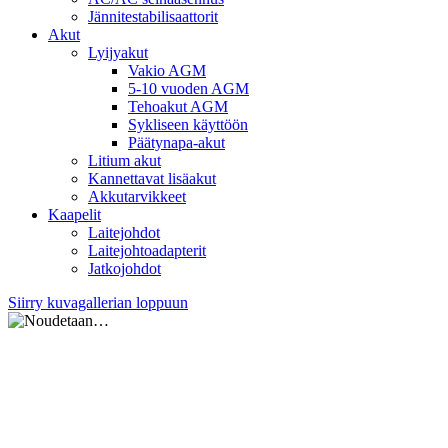
Jännitestabilisaattorit
Akut
Lyijyakut
Vakio AGM
5-10 vuoden AGM
Tehoakut AGM
Sykliseen käyttöön
Päätynapa-akut
Litium akut
Kannettavat lisäakut
Akkutarvikkeet
Kaapelit
Laitejohdot
Laitejohtoadapterit
Jatkojohdot
Siirry kuvagallerian loppuun