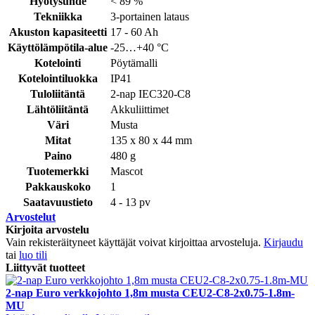
Hyötysuhde
< 89 %
Tekniikka
3-portainen lataus
Akuston kapasiteetti
17 - 60 Ah
Käyttölämpötila-alue
-25…+40 °C
Kotelointi
Pöytämalli
Kotelointiluokka
IP41
Tuloliitäntä
2-nap IEC320-C8
Lähtöliitäntä
Akkuliittimet
Väri
Musta
Mitat
135 x 80 x 44 mm
Paino
480 g
Tuotemerkki
Mascot
Pakkauskoko
1
Saatavuustieto
4 - 13 pv
Arvostelut
Kirjoita arvostelu
Vain rekisteräityneet käyttäjät voivat kirjoittaa arvosteluja.
Kirjaudu
tai
luo tili
Liittyvät tuotteet
2-nap Euro verkkojohto 1,8m musta CEU2-C8-2x0.75-1.8m-
MU