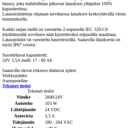
lataus), joka mahdollistaa jatkuvan latauksen ylläpidon 100%
kapasiteetissa.
Lataustoimintoja ohjataan tarvittaessa latauksen keskeyttävällä virran
tunnistuksella.
Kaikki sarjan mallit on varustettu 2-napaisella IEC 320-C8
tuloliitännällä soveltuen näin käytettäväksi eripuolilla maailmaa.
Latausjohdot on varustettu hauenleuoilla. Saatavilla tilauksesta on
myös IP67 versiot.
Suositeltavat kapasiteetit:
24V 3,5A malli: 17 - 60 Ah
Saatavilla olevat erikseen tilattavat optiot:
Verkkojohdot
Asennusteline
Tekniset tiedot
Tekniset tiedot
Nimike
2840/24V
Antoteho
103 W
Lähtöjännite
24 VDC
Antovirta
3,5 A
Tulojännite
180 - 264 VAC