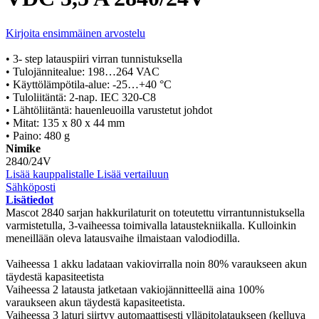
Kirjoita ensimmäinen arvostelu
• 3- step latauspiiri virran tunnistuksella
• Tulojännitealue: 198…264 VAC
• Käyttölämpötila-alue: -25…+40 °C
• Tuloliitäntä: 2-nap. IEC 320-C8
• Lähtöliitäntä: hauenleuoilla varustetut johdot
• Mitat: 135 x 80 x 44 mm
• Paino: 480 g
Nimike
2840/24V
Lisää kauppalistalle
Lisää vertailuun
Sähköposti
Lisätiedot
Mascot 2840 sarjan hakkurilaturit on toteutettu virrantunnistuksella
varmistetulla, 3-vaiheessa toimivalla lataustekniikalla. Kulloinkin
meneillään oleva latausvaihe ilmaistaan valodiodilla.
Vaiheessa 1 akku ladataan vakiovirralla noin 80% varaukseen akun
täydestä kapasiteetista
Vaiheessa 2 latausta jatketaan vakiojännitteellä aina 100%
varaukseen akun täydestä kapasiteetista.
Vaiheessa 3 laturi siirtyy automaattisesti ylläpitolataukseen (kelluva