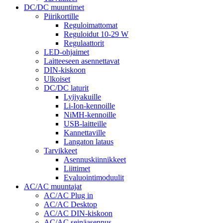
DC/DC muuntimet
Piirikortille
Reguloimattomat
Reguloidut 10-29 W
Regulaattorit
LED-ohjaimet
Laitteeseen asennettavat
DIN-kiskoon
Ulkoiset
DC/DC laturit
Lyijyakuille
Li-Ion-kennoille
NiMH-kennoille
USB-laitteille
Kannettaville
Langaton lataus
Tarvikkeet
Asennuskiinnikkeet
Liittimet
Evaluointimoduulit
AC/AC muuntajat
AC/AC Plug in
AC/AC Desktop
AC/AC DIN-kiskoon
AC/AC seinäasennus