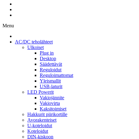
Menu
AC/DC teholähteet
Ulkoiset
Plug in
Desktop
Säädettävät
Reguloidut
Reguloimattomat
Yleismallit
USB-laturit
LED Powerit
Vakiojännite
Vakiovirta
Kaksitoimiset
Hakkurit piirikortille
Avorakenteiset
U-koteloidut
Koteloidut
DIN-kiskoon