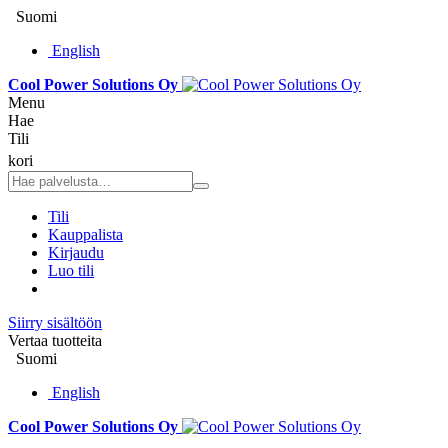
Suomi
English
Cool Power Solutions Oy
Menu
Hae
Tili
kori
Tili
Kauppalista
Kirjaudu
Luo tili
Siirry sisältöön
Vertaa tuotteita
Suomi
English
Cool Power Solutions Oy