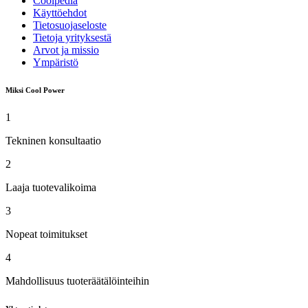
Coolpedia
Käyttöehdot
Tietosuojaseloste
Tietoja yrityksestä
Arvot ja missio
Ympäristö
Miksi Cool Power
1
Tekninen konsultaatio
2
Laaja tuotevalikoima
3
Nopeat toimitukset
4
Mahdollisuus tuoteräätälöinteihin