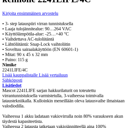
Kirjoita ensimmäinen arvostelu
• 3- step latauspiiri virran tunnistuksella
• Laaja tulojännitealue: 90…264 VAC
• Käyttölämpötila-alue: -25…+40 °C
• Vaihdettava AC-tuloliitäntä
• Lähtöliitäntä: Snap-Lock vaihtoliitin
• Soveltuu sairaalakäyttöön (EN 60601-1)
• Mitat: 90 x 45 x 32 mm
• Paino: 115 g
Nimike
2241LIFE/4C
Lisää kauppalistalle
Lisää vertailuun
Sähköposti
Lisätiedot
Mascot 2241LIFE sarjan hakkurilaturit on toteutettu
virrantunnistuksella varmistetulla, 3-vaiheessa toimivalla
lataustekniikalla. Kulloinkin meneillään oleva latausvaihe ilmaistaan
valodiodilla.
Vaiheessa 1 akku ladataan vakiovirralla noin 80% varaukseen akun
täydestä kapasiteetista.
Vaiheessa 2 latausta jatketaan vakiojännitteellä aina 100%