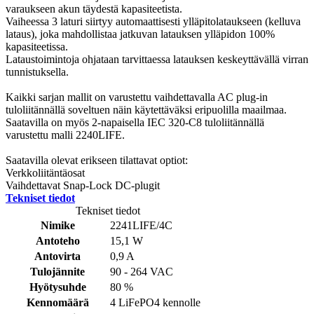
varaukseen akun täydestä kapasiteetista.
Vaiheessa 3 laturi siirtyy automaattisesti ylläpitolataukseen (kelluva
lataus), joka mahdollistaa jatkuvan latauksen ylläpidon 100%
kapasiteetissa.
Lataustoimintoja ohjataan tarvittaessa latauksen keskeyttävällä virran
tunnistuksella.
Kaikki sarjan mallit on varustettu vaihdettavalla AC plug-in
tuloliitännällä soveltuen näin käytettäväksi eripuolilla maailmaa.
Saatavilla on myös 2-napaisella IEC 320-C8 tuloliitännällä
varustettu malli 2240LIFE.
Saatavilla olevat erikseen tilattavat optiot:
Verkkoliitäntäosat
Vaihdettavat Snap-Lock DC-plugit
Tekniset tiedot
Tekniset tiedot
Nimike
2241LIFE/4C
Antoteho
15,1 W
Antovirta
0,9 A
Tulojännite
90 - 264 VAC
Hyötysuhde
80 %
Kennomäärä
4 LiFePO4 kennolle