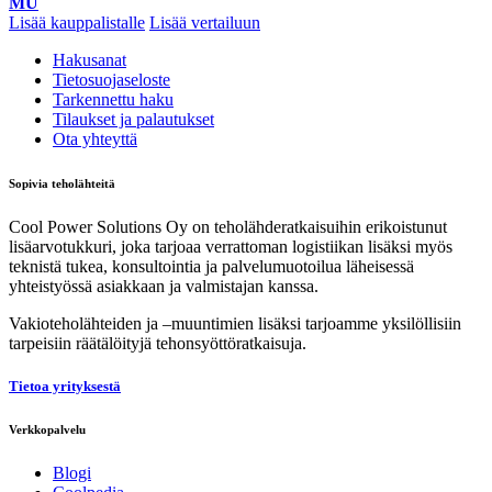
MU
Lisää kauppalistalle
Lisää vertailuun
Hakusanat
Tietosuojaseloste
Tarkennettu haku
Tilaukset ja palautukset
Ota yhteyttä
Sopivia teholähteitä
Cool Power Solutions Oy on teholähderatkaisuihin erikoistunut
lisäarvotukkuri, joka tarjoaa verrattoman logistiikan lisäksi myös
teknistä tukea, konsultointia ja palvelumuotoilua läheisessä
yhteistyössä asiakkaan ja valmistajan kanssa.
Vakioteholähteiden ja –muuntimien lisäksi tarjoamme yksilöllisiin
tarpeisiin räätälöityjä tehonsyöttöratkaisuja.
Tietoa yrityksestä
Verkkopalvelu
Blogi