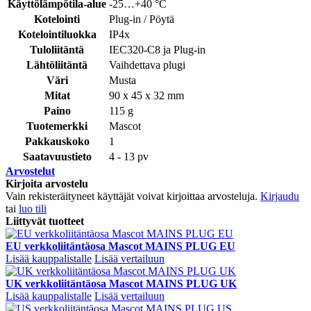
Käyttölämpötila-alue
-25…+40 °C
Kotelointi
Plug-in / Pöytä
Kotelointiluokka
IP4x
Tuloliitäntä
IEC320-C8 ja Plug-in
Lähtöliitäntä
Vaihdettava plugi
Väri
Musta
Mitat
90 x 45 x 32 mm
Paino
115 g
Tuotemerkki
Mascot
Pakkauskoko
1
Saatavuustieto
4 - 13 pv
Arvostelut
Kirjoita arvostelu
Vain rekisteräityneet käyttäjät voivat kirjoittaa arvosteluja.
Kirjaudu
tai
luo tili
Liittyvät tuotteet
EU verkkoliitäntäosa Mascot MAINS PLUG EU
Lisää kauppalistalle
Lisää vertailuun
UK verkkoliitäntäosa Mascot MAINS PLUG UK
Lisää kauppalistalle
Lisää vertailuun