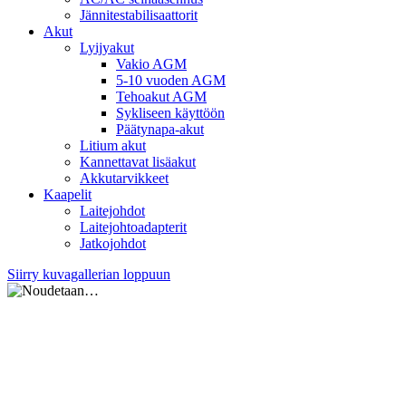
Jännitestabilisaattorit
Akut
Lyijyakut
Vakio AGM
5-10 vuoden AGM
Tehoakut AGM
Sykliseen käyttöön
Päätynapa-akut
Litium akut
Kannettavat lisäakut
Akkutarvikkeet
Kaapelit
Laitejohdot
Laitejohtoadapterit
Jatkojohdot
Siirry kuvagallerian loppuun