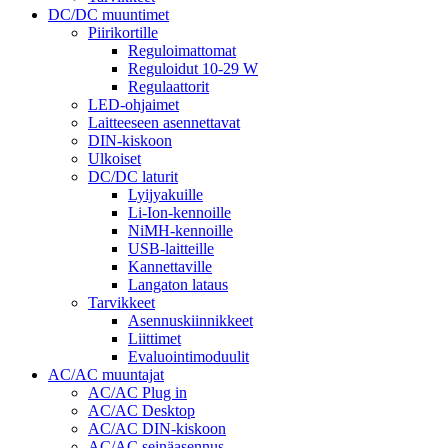
DC/DC muuntimet
Piirikortille
Reguloimattomat
Reguloidut 10-29 W
Regulaattorit
LED-ohjaimet
Laitteeseen asennettavat
DIN-kiskoon
Ulkoiset
DC/DC laturit
Lyijyakuille
Li-Ion-kennoille
NiMH-kennoille
USB-laitteille
Kannettaville
Langaton lataus
Tarvikkeet
Asennuskiinnikkeet
Liittimet
Evaluointimoduulit
AC/AC muuntajat
AC/AC Plug in
AC/AC Desktop
AC/AC DIN-kiskoon
AC/AC seinäasennus