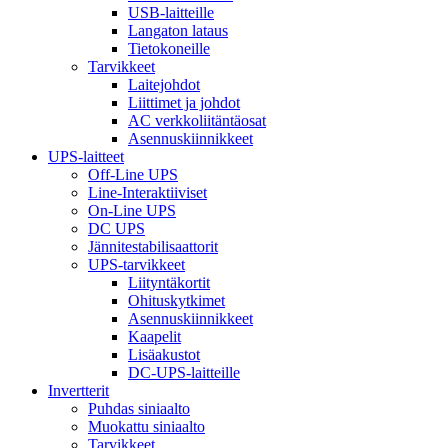
USB-laitteille
Langaton lataus
Tietokoneille
Tarvikkeet
Laitejohdot
Liittimet ja johdot
AC verkkoliitäntäosat
Asennuskiinnikkeet
UPS-laitteet
Off-Line UPS
Line-Interaktiiviset
On-Line UPS
DC UPS
Jännitestabilisaattorit
UPS-tarvikkeet
Liityntäkortit
Ohituskytkimet
Asennuskiinnikkeet
Kaapelit
Lisäakustot
DC-UPS-laitteille
Invertterit
Puhdas siniaalto
Muokattu siniaalto
Tarvikkeet