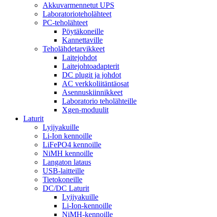
Akkuvarmennetut UPS
Laboratorioteholähteet
PC-teholähteet
Pöytäkoneille
Kannettaville
Teholähdetarvikkeet
Laitejohdot
Laitejohtoadapterit
DC plugit ja johdot
AC verkkoliitäntäosat
Asennuskiinnikkeet
Laboratorio teholähteille
Xgen-moduulit
Laturit
Lyijyakuille
Li-Ion kennoille
LiFePO4 kennoille
NiMH kennoille
Langaton lataus
USB-laitteille
Tietokoneille
DC/DC Laturit
Lyijyakuille
Li-Ion-kennoille
NiMH-kennoille