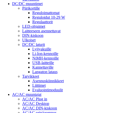
DC/DC muuntimet
Piirikortille
Reguloimattomat
Reguloidut 10-29 W
Regulaattorit
LED-ohjaimet
Laitteeseen asennettavat
DIN-kiskoon
Ulkoiset
DC/DC laturit
Lyijyakuille
Li-Ion-kennoille
NiMH-kennoille
USB-laitteille
Kannettaville
Langaton lataus
Tarvikkeet
Asennuskiinnikkeet
Liittimet
Evaluointimoduulit
AC/AC muuntajat
AC/AC Plug in
AC/AC Desktop
AC/AC DIN-kiskoon
AC/AC seinäasennus