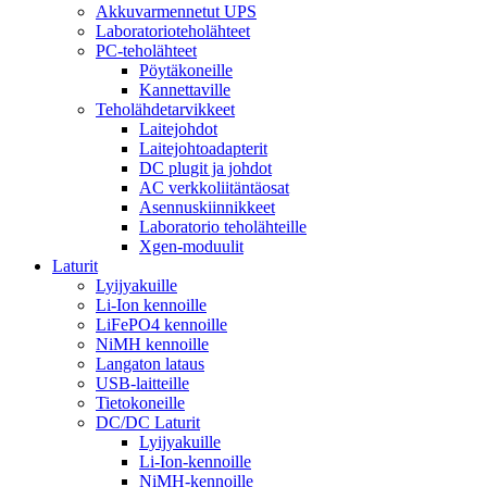
Akkuvarmennetut UPS
Laboratorioteholähteet
PC-teholähteet
Pöytäkoneille
Kannettaville
Teholähdetarvikkeet
Laitejohdot
Laitejohtoadapterit
DC plugit ja johdot
AC verkkoliitäntäosat
Asennuskiinnikkeet
Laboratorio teholähteille
Xgen-moduulit
Laturit
Lyijyakuille
Li-Ion kennoille
LiFePO4 kennoille
NiMH kennoille
Langaton lataus
USB-laitteille
Tietokoneille
DC/DC Laturit
Lyijyakuille
Li-Ion-kennoille
NiMH-kennoille