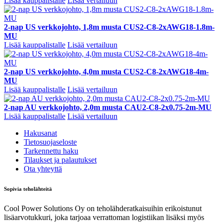
Lisää kauppalistalle
Lisää vertailuun
2-nap US verkkojohto, 1,8m musta CUS2-C8-2xAWG18-1.8m-
MU
Lisää kauppalistalle
Lisää vertailuun
2-nap US verkkojohto, 4,0m musta CUS2-C8-2xAWG18-4m-
MU
Lisää kauppalistalle
Lisää vertailuun
2-nap AU verkkojohto, 2,0m musta CAU2-C8-2x0.75-2m-MU
Lisää kauppalistalle
Lisää vertailuun
Hakusanat
Tietosuojaseloste
Tarkennettu haku
Tilaukset ja palautukset
Ota yhteyttä
Sopivia teholähteitä
Cool Power Solutions Oy on teholähderatkaisuihin erikoistunut
lisäarvotukkuri, joka tarjoaa verrattoman logistiikan lisäksi myös