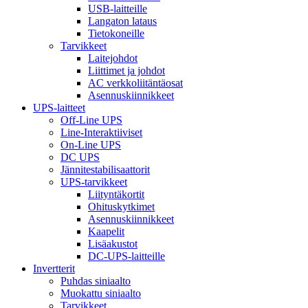
USB-laitteille
Langaton lataus
Tietokoneille
Tarvikkeet
Laitejohdot
Liittimet ja johdot
AC verkkoliitäntäosat
Asennuskiinnikkeet
UPS-laitteet
Off-Line UPS
Line-Interaktiiviset
On-Line UPS
DC UPS
Jännitestabilisaattorit
UPS-tarvikkeet
Liityntäkortit
Ohituskytkimet
Asennuskiinnikkeet
Kaapelit
Lisäakustot
DC-UPS-laitteille
Invertterit
Puhdas siniaalto
Muokattu siniaalto
Tarvikkeet