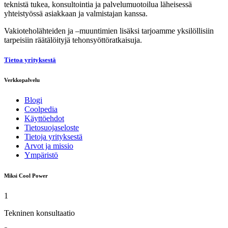
teknistä tukea, konsultointia ja palvelumuotoilua läheisessä
yhteistyössä asiakkaan ja valmistajan kanssa.
Vakioteholähteiden ja –muuntimien lisäksi tarjoamme yksilöllisiin
tarpeisiin räätälöityjä tehonsyöttöratkaisuja.
Tietoa yrityksestä
Verkkopalvelu
Blogi
Coolpedia
Käyttöehdot
Tietosuojaseloste
Tietoja yrityksestä
Arvot ja missio
Ympäristö
Miksi Cool Power
1
Tekninen konsultaatio