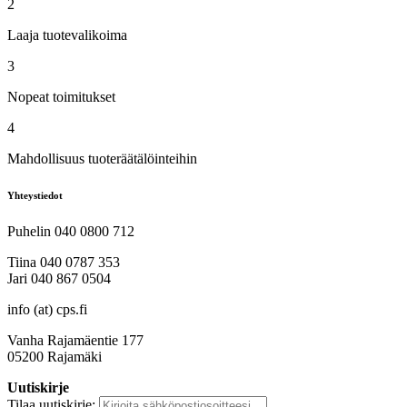
2
Laaja tuotevalikoima
3
Nopeat toimitukset
4
Mahdollisuus tuoteräätälöinteihin
Yhteystiedot
Puhelin 040 0800 712
Tiina 040 0787 353
Jari 040 867 0504
info (at) cps.fi
Vanha Rajamäentie 177
05200 Rajamäki
Uutiskirje
Tilaa uutiskirje: