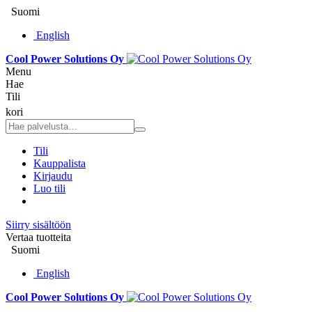
Suomi
English
Cool Power Solutions Oy
Menu
Hae
Tili
kori
Tili
Kauppalista
Kirjaudu
Luo tili
Siirry sisältöön
Vertaa tuotteita
Suomi
English
Cool Power Solutions Oy