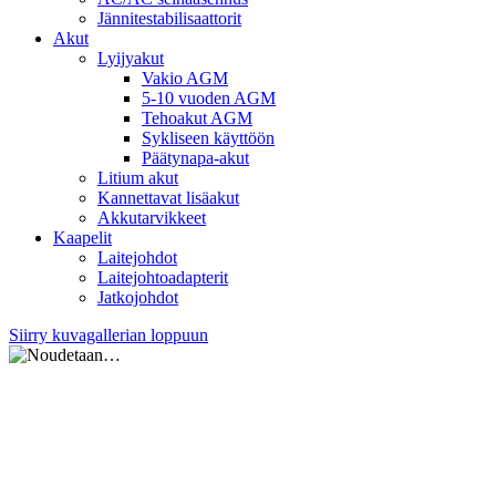
Jännitestabilisaattorit
Akut
Lyijyakut
Vakio AGM
5-10 vuoden AGM
Tehoakut AGM
Sykliseen käyttöön
Päätynapa-akut
Litium akut
Kannettavat lisäakut
Akkutarvikkeet
Kaapelit
Laitejohdot
Laitejohtoadapterit
Jatkojohdot
Siirry kuvagallerian loppuun