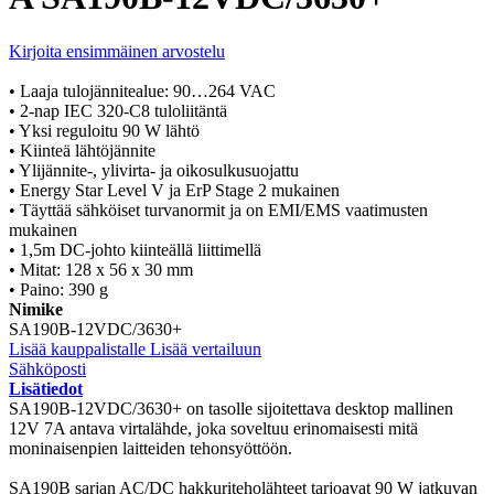
Kirjoita ensimmäinen arvostelu
• Laaja tulojännitealue: 90…264 VAC
• 2-nap IEC 320-C8 tuloliitäntä
• Yksi reguloitu 90 W lähtö
• Kiinteä lähtöjännite
• Ylijännite-, ylivirta- ja oikosulkusuojattu
• Energy Star Level V ja ErP Stage 2 mukainen
• Täyttää sähköiset turvanormit ja on EMI/EMS vaatimusten
mukainen
• 1,5m DC-johto kiinteällä liittimellä
• Mitat: 128 x 56 x 30 mm
• Paino: 390 g
Nimike
SA190B-12VDC/3630+
Lisää kauppalistalle
Lisää vertailuun
Sähköposti
Lisätiedot
SA190B-12VDC/3630+ on tasolle sijoitettava desktop mallinen
12V 7A antava virtalähde, joka soveltuu erinomaisesti mitä
moninaisenpien laitteiden tehonsyöttöön.
SA190B sarjan AC/DC hakkuriteholähteet tarjoavat 90 W jatkuvan