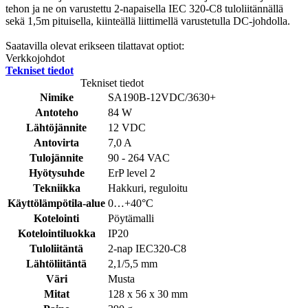
tehon ja ne on varustettu 2-napaisella IEC 320-C8 tuloliitännällä
sekä 1,5m pituisella, kiinteällä liittimellä varustetulla DC-johdolla.
Saatavilla olevat erikseen tilattavat optiot:
Verkkojohdot
Tekniset tiedot
Tekniset tiedot
Nimike
SA190B-12VDC/3630+
Antoteho
84 W
Lähtöjännite
12 VDC
Antovirta
7,0 A
Tulojännite
90 - 264 VAC
Hyötysuhde
ErP level 2
Tekniikka
Hakkuri, reguloitu
Käyttölämpötila-alue
0…+40°C
Kotelointi
Pöytämalli
Kotelointiluokka
IP20
Tuloliitäntä
2-nap IEC320-C8
Lähtöliitäntä
2,1/5,5 mm
Väri
Musta
Mitat
128 x 56 x 30 mm