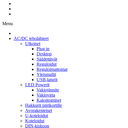
Menu
AC/DC teholähteet
Ulkoiset
Plug in
Desktop
Säädettävät
Reguloidut
Reguloimattomat
Yleismallit
USB-laturit
LED Powerit
Vakiojännite
Vakiovirta
Kaksitoimiset
Hakkurit piirikortille
Avorakenteiset
U-koteloidut
Koteloidut
DIN-kiskoon