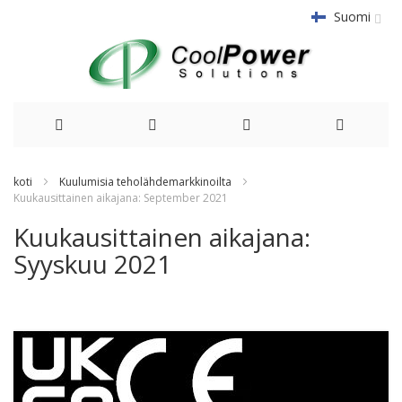
Suomi
Siirry
koti
Kuulumisia teholähdemarkkinoilta
sisältöön
Kuukausittainen aikajana: September 2021
Kuukausittainen aikajana:
Syyskuu 2021