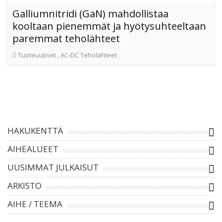
Galliumnitridi (GaN) mahdollistaa
kooltaan pienemmät ja hyötysuhteeltaan
paremmat teholähteet
Tuoteuutiset
,
AC-DC Teholähteet
HAKUKENTTÄ
AIHEALUEET
UUSIMMAT JULKAISUT
ARKISTO
AIHE / TEEMA